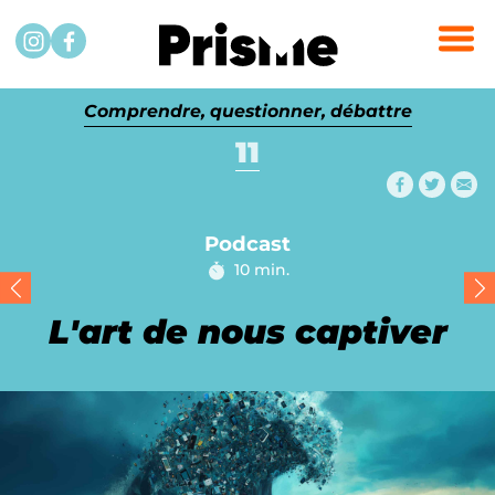
Passer au contenu
Instagram
Facebook
Comprendre, questionner, débattre
11
Partager
Partag
Par
Podcast
10 min.
Temps de lecture :
L'art de nous captiver