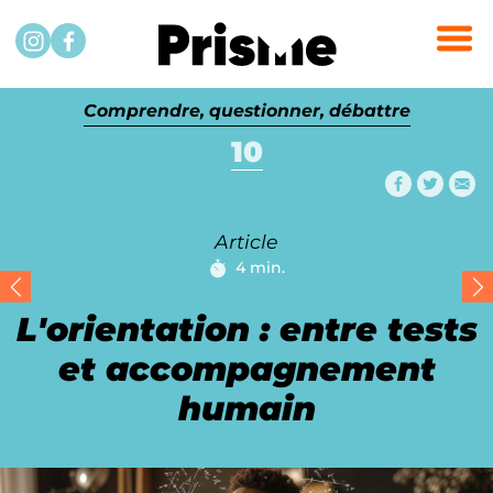
Passer au contenu
Instagram
Facebook
Comprendre, questionner, débattre
10
Partager
Partag
Par
Article
4 min.
Temps de lecture :
L'orientation : entre tests
et accompagnement
humain