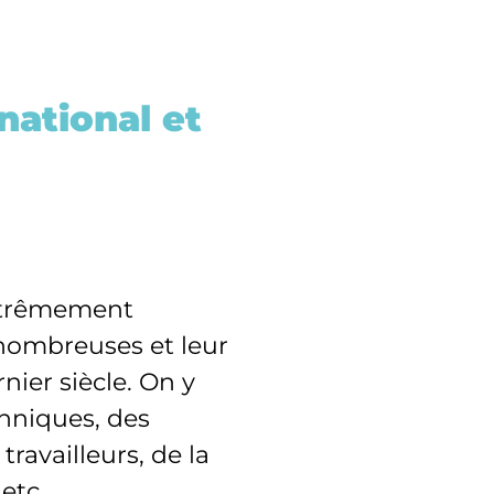
national et
extrêmement
 nombreuses et leur
ier siècle. On y
hniques, des
ravailleurs, de la
etc.