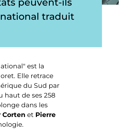
tats peuvent-ils
rnational traduit
tional" est la
ret. Elle retrace
Amérique du Sud par
Du haut de ses 258
plonge dans les
r Corten
et
Pierre
nologie.