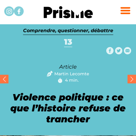
Passer au contenu
Instagram
Facebook
Comprendre, questionner, débattre
13
Partager
Partag
Par
Article
Martin Lecomte
4 min.
Temps de lecture :
Violence politique : ce
que l’histoire refuse de
trancher