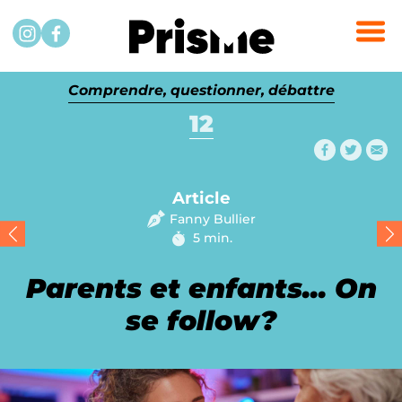
Passer au contenu
Instagram
Facebook
Comprendre, questionner, débattre
12
Partager
Partag
Par
Article
Fanny Bullier
5 min.
Temps de lecture :
Parents et enfants... On
se follow?